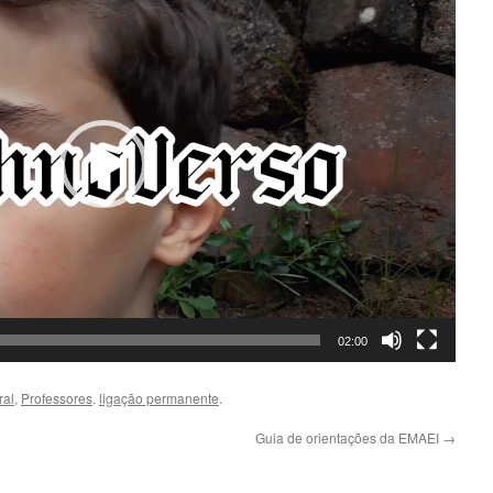
02:00
ral
,
Professores
.
ligação permanente
.
Guia de orientações da EMAEI
→