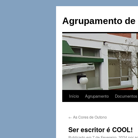
Saltar
para
Agrupamento de 
o
conteúdo
Início
Agrupamento
Documentos
←
As Cores de Outono
Ser escritor é COOL!
Publicado em
7 de Fevereiro, 2024
por
a