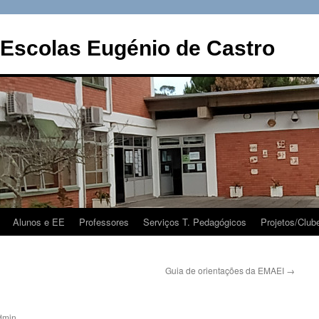
Escolas Eugénio de Castro
Alunos e EE
Professores
Serviços T. Pedagógicos
Projetos/Club
Guia de orientações da EMAEI
→
dmin