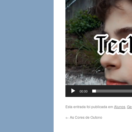
de
vídeo
00:00
Esta entrada foi publicada em
Alunos
,
Ge
←
As Cores de Outono