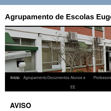
Saltar
para
Agrupamento de Escolas Eugé
o
conteúdo
Início
Agrupamento
Documentos
Alunos e
Professor
EE
AVISO