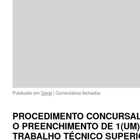
em
Publicado em
Geral
|
Comentários fechados
PROCEDIMENTO
CONCURSAL
COMUM
PROCEDIMENTO CONCURSA
PARA
O PREENCHIMENTO DE 1(UM)
O
PREENCHIMENTO
TRABALHO TÉCNICO SUPERI
DE