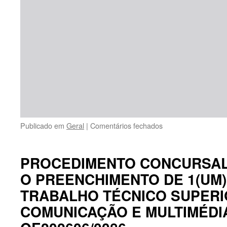
em
Publicado em
Geral
|
Comentários fechados
PROCEDIMENTO
CONCURSAL
COMUM
PROCEDIMENTO CONCURSA
PARA
O PREENCHIMENTO DE 1(UM
O
PREENCHIMENTO
TRABALHO TÉCNICO SUPERI
DE
1(UM)POSTO
COMUNICAÇÃO E MULTIMÉDIA
DE
TRABALHO