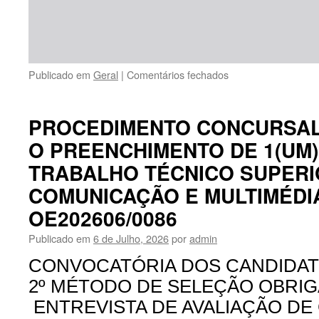
em
Publicado em
Geral
|
Comentários fechados
PROCEDIMENTO
CONCURSAL
COMUM
PROCEDIMENTO CONCURSA
PARA
O PREENCHIMENTO DE 1(UM
O
PREENCHIMENTO
TRABALHO TÉCNICO SUPERI
DE
1(UM)
COMUNICAÇÃO E MULTIMÉDIA
POSTO
OE202606/0086
DE
TRABALHO
Publicado em
6 de Julho, 2026
por
admin
TÉCNICO
SUPERIOR
CONVOCATÓRIA DOS CANDIDAT
DE
2º MÉTODO DE SELEÇÃO OBRIG
COMUNICAÇÃO
E
ENTREVISTA DE AVALIAÇÃO D
MULTIMÉDIA