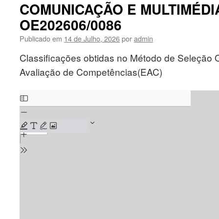
1(UM)
COMUNICAÇÃO E MULTIMÉDIA
POSTO
OE202606/0086
DE
TRABALHO
Publicado em
14 de Julho, 2026
por
admin
TÉCNICO
SUPERIOR
Classificações obtidas no Método de Seleção Ob
DE
Avaliação de Competências(EAC)
COMUNICAÇÃO
E
MULTIMÉDIA
Skip
–
to
CÓD.BEP:
PDF
OE202606/0086
content