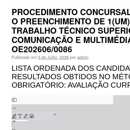
CONCURSAL
COMUM
PROCEDIMENTO CONCURSA
PARA
O PREENCHIMENTO DE 1(UM
O
PREENCHIMENTO
TRABALHO TÉCNICO SUPERI
DE
1(UM)POSTO
COMUNICAÇÃO E MULTIMÉDIA
DE
OE202606/0086
TRABALHO
TÉCNICO
Publicado em
5 de Julho, 2026
por
admin
SUPERIOR
DE
LISTA ORDENADA DOS CANDIDA
COMUNICAÇÃO
RESULTADOS OBTIDOS NO MÉT
E
MULTIMÉDIA
OBRIGATÓRIO: AVALIAÇÃO CURR
–
CÓD.BEP:
Skip
OE202606/0086
to
PDF
content