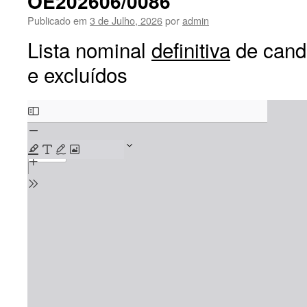
OE202606/0086
TÉCNICO
Publicado em
3 de Julho, 2026
por
admin
SUPERIOR
DE
Lista nominal
definitiva
de cand
COMUNICAÇÃO
e excluídos
E
MULTIMÉDIA
–
Skip
CÓD.BEP:
OE202606/0086
to
PDF
content