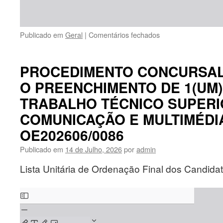
em
Publicado em
Geral
|
Comentários fechados
PROCEDIMENTO
CONCURSAL
COMUM
PROCEDIMENTO CONCURSA
PARA
O PREENCHIMENTO DE 1(UM)
O
PREENCHIMENTO
TRABALHO TÉCNICO SUPERI
DE
1(UM)POSTO
COMUNICAÇÃO E MULTIMÉDIA
DE
OE202606/0086
TRABALHO
TÉCNICO
Publicado em
14 de Julho, 2026
por
admin
SUPERIOR
DE
Lista Unitária de Ordenação Final dos Candidat
COMUNICAÇÃO
E
Skip
MULTIMÉDIA
–
to
CÓD.BEP:
PDF