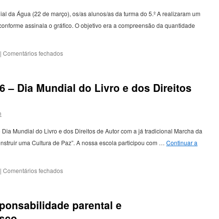
a
Concurso
 da Água (22 de março), os/as alunos/as da turma do 5.º A realizaram um
Nº50
conforme assinala o gráfico. O objetivo era a compreensão da quantidade
–
Grupo
110
em
|
Comentários fechados
Dia
Mundial
da
6 – Dia Mundial do Livro e dos Direitos
Água
–
Pegada
n
Hídrica
 Dia Mundial do Livro e dos Direitos de Autor com a já tradicional Marcha da
onstruir uma Cultura de Paz”. A nossa escola participou com …
Continuar a
em
|
Comentários fechados
Marcha
da
Leitura
ponsabilidade parental e
2026
–
isco