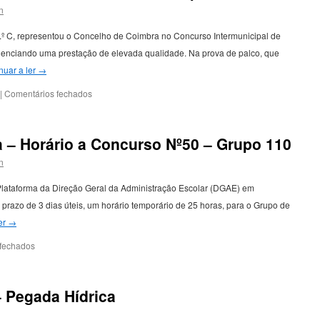
Horário
n
a
Concurso
6.º C, representou o Concelho de Coimbra no Concurso Intermunicipal de
Nº52
idenciando uma prestação de elevada qualidade. Na prova de palco, que
–
Grupo
nuar a ler
→
910
em
|
Comentários fechados
Sofia
Costa
destaca-
 – Horário a Concurso Nº50 – Grupo 110
se
no
n
Concurso
Intermunicipal
 Plataforma da Direção Geral da Administração Escolar (DGAE) em
de
prazo de 3 dias úteis, um horário temporário de 25 horas, para o Grupo de
Leitura
er
→
em
fechados
Contratação
de
Escola
– Pegada Hídrica
–
Horário