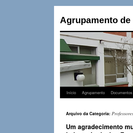
Saltar
para
Agrupamento de 
o
conteúdo
Início
Agrupamento
Documentos
Professore
Arquivo da Categoria:
Um agradecimento mui