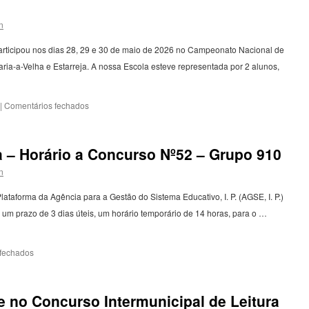
Marques
n
articipou nos dias 28, 29 e 30 de maio de 2026 no Campeonato Nacional de
ia-a-Velha e Estarreja. A nossa Escola esteve representada por 2 alunos,
em
|
Comentários fechados
Campeonato
Nacional
de
 – Horário a Concurso Nº52 – Grupo 910
Badminton
do
n
Desporto
Escolar
lataforma da Agência para a Gestão do Sistema Educativo, I. P. (AGSE, I. P.)
2025/2026
um prazo de 3 dias úteis, um horário temporário de 14 horas, para o …
em
fechados
Contratação
de
Escola
e no Concurso Intermunicipal de Leitura
–