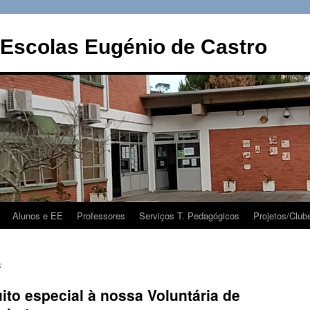
Escolas Eugénio de Castro
Alunos e EE
Professores
Serviços T. Pedagógicos
Projetos/Club
s
to especial à nossa Voluntária de