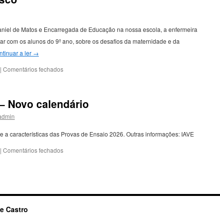
Dia
Mundial
do
aniel de Matos e Encarregada de Educação na nossa escola, a enfermeira
Livro
e
ar com os alunos do 9º ano, sobre os desafios da maternidade e da
dos
tinuar a ler
→
Direitos
de
em
|
Comentários fechados
Autor
Atividade
PAPES:
Responsabilidade
– Novo calendário
parental
e
admin
comportamentos
de
 e a características das Provas de Ensaio 2026. Outras informações: IAVE
risco
em
|
Comentários fechados
Provas
–
Ensaio
2026
–
Novo
e Castro
calendário