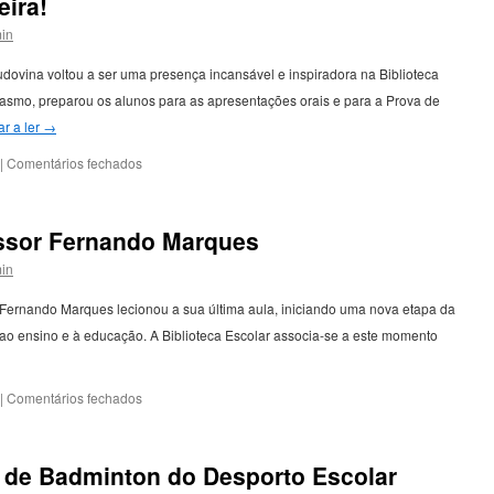
eira!
in
Ludovina voltou a ser uma presença incansável e inspiradora na Biblioteca
iasmo, preparou os alunos para as apresentações orais e para a Prova de
r a ler
→
em
|
Comentários fechados
Um
agradecimento
muito
sor Fernando Marques
especial
à
in
nossa
Voluntária
 Fernando Marques lecionou a sua última aula, iniciando uma nova etapa da
de
ao ensino e à educação. A Biblioteca Escolar associa-se a este momento
Leitura,
Ludovina
Ferreira!
em
|
Comentários fechados
Homenagem
ao
Professor
de Badminton do Desporto Escolar
Fernando