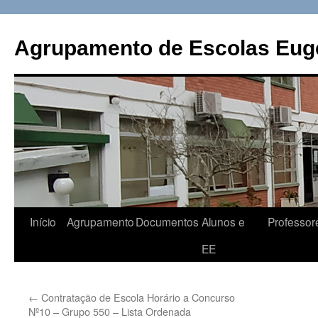
Saltar
para
Agrupamento de Escolas Eugé
o
conteúdo
Início
Agrupamento
Documentos
Alunos e
Professor
EE
←
Contratação de Escola Horário a Concurso
Nº10 – Grupo 550 – Lista Ordenada