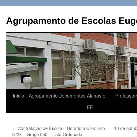
Saltar
para
Agrupamento de Escolas Eugé
o
conteúdo
Início
Agrupamento
Documentos
Alunos e
Professor
EE
←
Contratação de Escola – Horário a Concurso
10 de outub
Nº23 – Grupo 550 – Lista Ordenada