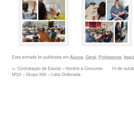
Esta entrada foi publicada em
Alunos
,
Geral
,
Professores
.
liga
←
Contratação de Escola – Horário a Concurso
10 de outub
Nº23 – Grupo 550 – Lista Ordenada