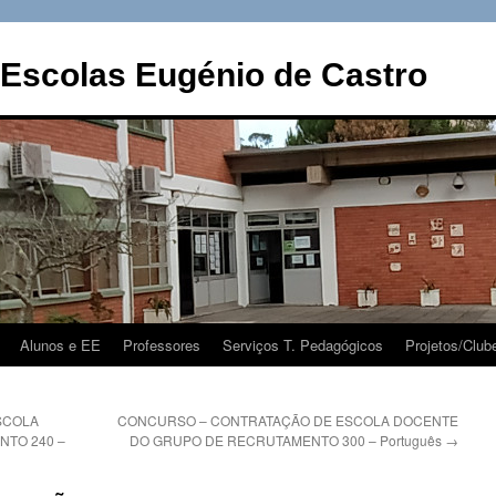
Escolas Eugénio de Castro
Alunos e EE
Professores
Serviços T. Pedagógicos
Projetos/Club
SCOLA
CONCURSO – CONTRATAÇÃO DE ESCOLA DOCENTE
TO 240 –
DO GRUPO DE RECRUTAMENTO 300 – Português
→