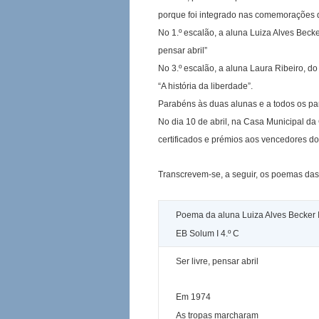
porque foi integrado nas comemorações d
No 1.º escalão, a aluna Luiza Alves Becke
pensar abril”
No 3.º escalão, a aluna Laura Ribeiro, do
“A história da liberdade”.
Parabéns às duas alunas e a todos os par
No dia 10 de abril, na Casa Municipal da
certificados e prémios aos vencedores do
Transcrevem-se, a seguir, os poemas das
Poema da aluna Luiza Alves Becker 
EB Solum I 4.º C
Ser livre, pensar abril
Em 1974
As tropas marcharam