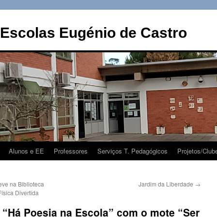
Escolas Eugénio de Castro
Alunos e EE
Professores
Serviços T. Pedagógicos
Projetos/Club
eve na Biblioteca
Jardim da Liberdade
→
ísica Divertida
o “Há Poesia na Escola” com o mote “Ser