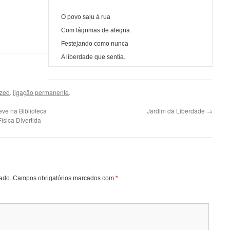
O povo saiu à rua
Com lágrimas de alegria
Festejando como nunca
A liberdade que sentia.
ized
.
ligação permanente
.
eve na Biblioteca
Jardim da Liberdade
→
ísica Divertida
ado.
Campos obrigatórios marcados com
*