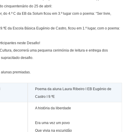
o cinquentenário do 25 de abril:
r, do 4.º C da EB da Solum ficou em 3.º lugar com o poema: “Ser livre,
 9.ºE da Escola Básica Eugénio de Castro, ficou em 1.º lugar, com o poema:
ticipantes neste Desafio!
 Cultura, decorrerá uma pequena cerimónia de leitura e entrega dos
 supracitado desafio.
 alunas premiadas.
I
Poema da aluna Laura Ribeiro I EB Eugénio de
Castro I 9.ºE
A história da liberdade
Era uma vez um povo
Que vivia na escuridão