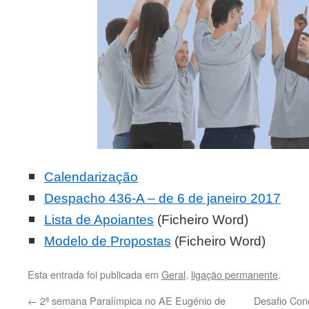
Calendarização
Despacho 436-A – de 6 de janeiro 2017
Lista de Apoiantes
(Ficheiro Word)
Modelo de Propostas
(Ficheiro Word)
Esta entrada foi publicada em
Geral
.
ligação permanente
.
←
2ª semana Paralímpica no AE Eugénio de
Desafio Conc