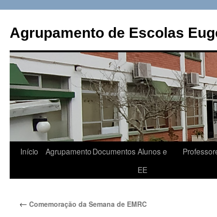
Saltar
para
Agrupamento de Escolas Eugé
o
conteúdo
Início
Agrupamento
Documentos
Alunos e
Professor
EE
←
Comemoração da Semana de EMRC