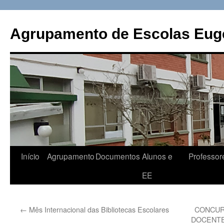
Saltar
para
Agrupamento de Escolas Eugé
o
conteúdo
Início
Agrupamento
Documentos
Alunos e
Professor
EE
←
Mês Internacional das Bibliotecas Escolares
CONCUR
DOCENTE