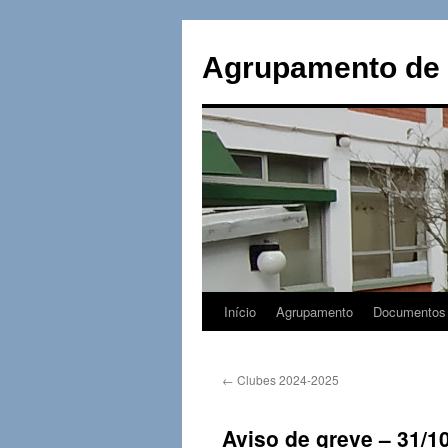
Saltar
para
Agrupamento de 
o
conteúdo
Início
Agrupamento
Documentos
←
Clubes 2024-2025
Aviso de greve – 31/1