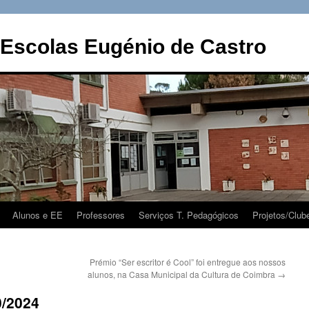
Escolas Eugénio de Castro
Alunos e EE
Professores
Serviços T. Pedagógicos
Projetos/Club
Prémio “Ser escritor é Cool” foi entregue aos nossos
alunos, na Casa Municipal da Cultura de Coimbra
→
0/2024